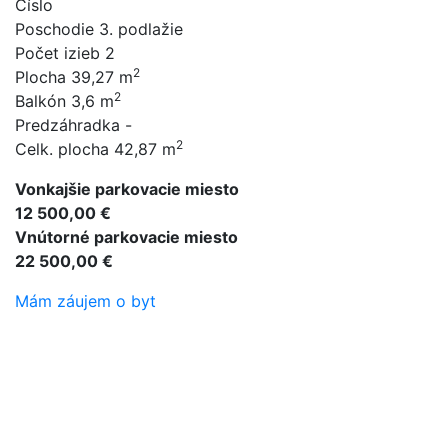
Číslo
Poschodie
3. podlažie
Počet izieb
2
2
Plocha
39,27 m
2
Balkón
3,6 m
Predzáhradka
-
2
Celk. plocha
42,87 m
Vonkajšie parkovacie miesto
12 500,00 €
Vnútorné parkovacie miesto
22 500,00 €
Mám záujem o byt